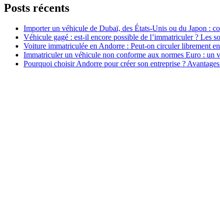
Posts récents
Importer un véhicule de Dubaï, des États-Unis ou du Japon : c
Véhicule gagé : est-il encore possible de l’immatriculer ? Les so
Voiture immatriculée en Andorre : Peut-on circuler librement 
Immatriculer un véhicule non conforme aux normes Euro : un v
Pourquoi choisir Andorre pour créer son entreprise ? Avantage