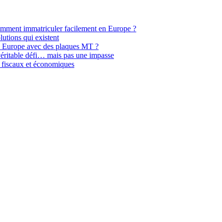
omment immatriculer facilement en Europe ?
lutions qui existent
en Europe avec des plaques MT ?
éritable défi… mais pas une impasse
s fiscaux et économiques